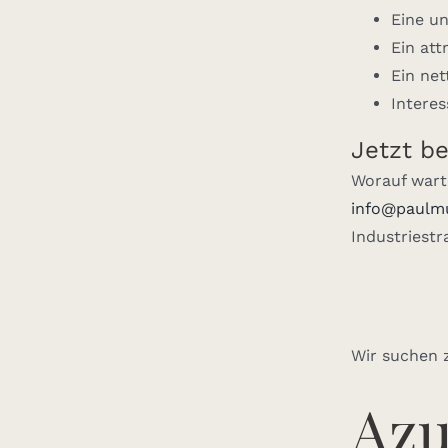
Eine un
Ein att
Ein ne
Intere
Jetzt b
Worauf wart
info@paulmu
Industriest
Wir suchen 
Azu