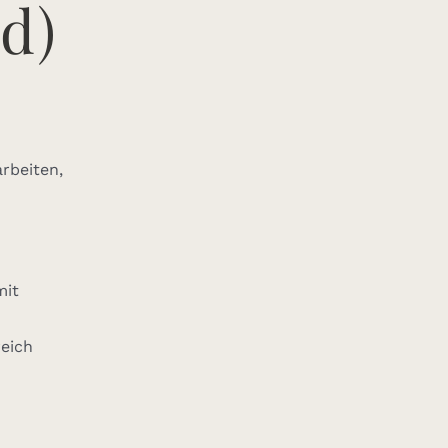
d)
rbeiten,
mit
reich