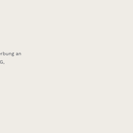
erbung an
G,